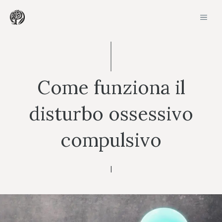
Vai
MEN
al
contenuto
Come funziona il
disturbo ossessivo
compulsivo
|