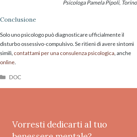
Psicologa Pamela Pipoli
,
Torino
Conclusione
Solo uno psicologo può diagnosticare ufficialmente il
disturbo ossessivo-compulsivo. Se ritieni di avere sintomi
simili,
contattami per una consulenza psicologica
, anche
online
.
Categorie
DOC
Vorresti dedicarti al tuo
benessere mentale?